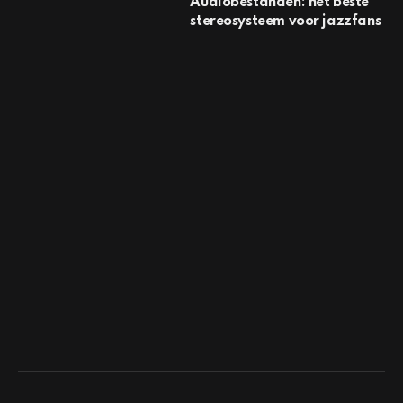
Audiobestanden: het beste
stereosysteem voor jazzfans