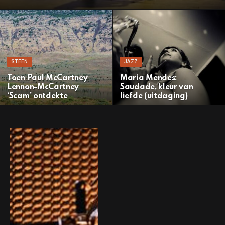
STEEN
JAZZ
Toen Paul McCartney
Maria Mendes:
Lennon-McCartney
Saudade, kleur van
‘Scam’ ontdekte
liefde (uitdaging)